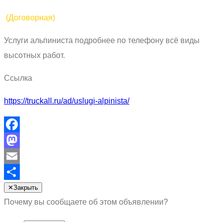
(Договорная)
Услуги альпиниста подробнее по телефону всё виды
высотных работ.
Ссылка
https://truckall.ru/ad/uslugi-alpinista/
Facebook
Mastodon
Email
Отправить
✕
Закрыть
Почему вы сообщаете об этом объявлении?