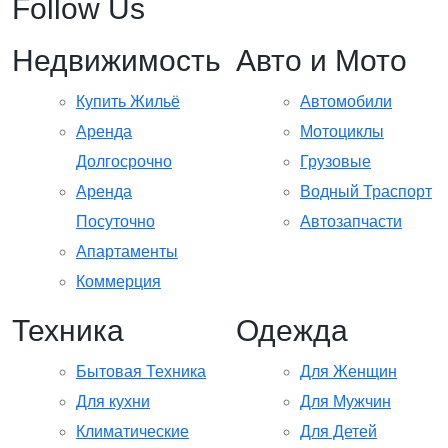
Follow Us
Недвижимость
Авто и Мото
Купить Жильё
Автомобили
Аренда
Мотоциклы
Долгосрочно
Грузовые
Аренда
Водный Траспорт
Посуточно
Автозапчасти
Апартаменты
Коммерция
Техника
Одежда
Бытовая Техника
Для Женщин
Для кухни
Для Мужчин
Климатические
Для Детей