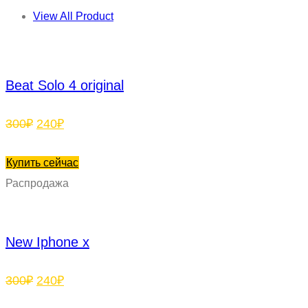
View All Product
Beat Solo 4 original
Первоначальная
Текущая
300
₽
240
₽
цена
цена:
составляла
240₽.
Купить сейчас
300₽.
Распродажа
New Iphone x
Первоначальная
Текущая
300
₽
240
₽
цена
цена: