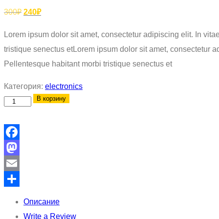
Первоначальная
Текущая
300
₽
240
₽
цена
цена:
Lorem ipsum dolor sit amet, consectetur adipiscing elit. In vit
составляла
240₽.
tristique senectus etLorem ipsum dolor sit amet, consectetur adi
300₽.
Pellentesque habitant morbi tristique senectus et
Категория:
electronics
В корзину
Количество
товара
New
Laptop
Facebook
Mastodon
Email
Отправить
Описание
Write a Review