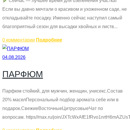
Сейчас — лучшее время для озеленения участка!
Если вы давно мечтали о красивом и ухоженном саде, не
откладывайте посадку. Именно сейчас наступил самый
благоприятный сезон для высадки хвойных и листв...
0 комментарии
Подробнее
04.08.2026
ПАРФЮМ
Парфюм стойкий, для мужчин, женщин, унисекс.Состав
20% маселПерсональный подбор аромата себе или в
подарок.СвежиеВосточныеЦитрусовыеЧат по
вопросам. https//max.ru/join/JXTcWxAfE1fRvo1nrtH6mAZUs