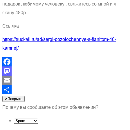
подарок любимому человеку . свяжитесь со мной и я
скину 480р....
Ссылка
https://truckall.ru/ad/sergi-pozolochennye-s-fianitom-48-
kamnej/
Facebook
Mastodon
Email
Отправить
✕
Закрыть
Почему вы сообщаете об этом объявлении?