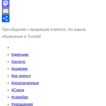
Facebook
Mastodon
Email
Отправить
При общении с продавцом отметьте, что нашли
объявление в TruckAll
#девушке
#золото
#изделие
#не дорого
#позолоченные
#Серги
#серебро
#украшения