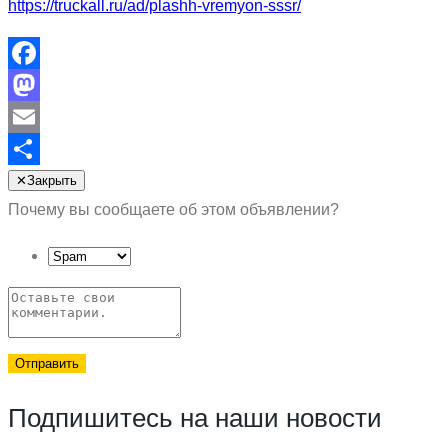
https://truckall.ru/ad/plashh-vremyon-sssr/
Facebook
Mastodon
Email
Отправить
✕
Закрыть
Почему вы сообщаете об этом объявлении?
Отправить
Подпишитесь на наши новости