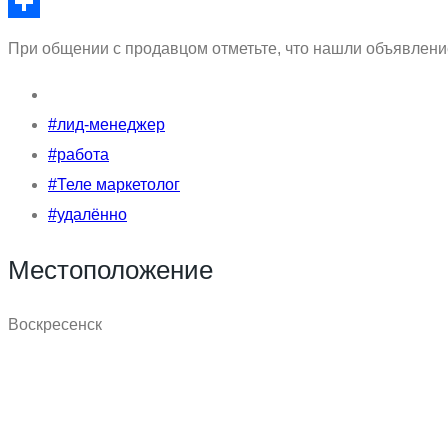
Email
Отправить
При общении с продавцом отметьте, что нашли объявление
#лид-менеджер
#работа
#Теле маркетолог
#удалённо
Местоположение
Воскресенск