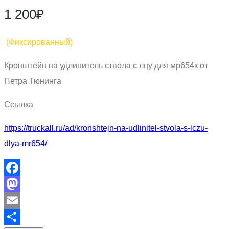
1 200₽
(Фиксированный)
Кронштейн на удлинитель ствола с лцу для мр654к от
Петра Тюнинга
Ссылка
https://truckall.ru/ad/kronshtejn-na-udlinitel-stvola-s-lczu-
dlya-mr654/
Facebook
Mastodon
Email