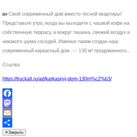
🏡 Свой современный дом вместо тесной квартиры!
Представьте утро, когда вы выходите с чашкой кофе на
собственную террасу, а вокруг тишина, свежий воздух и
никакого шума соседей. Именно таким создан наш
современный каркасный дом . ✅ 130 м² продуманного...
Ссылка
https://truckall.ru/ad/karkasnyj-dom-130m%c2%b3/
Facebook
Mastodon
Email
Отправить
✕
Закрыть