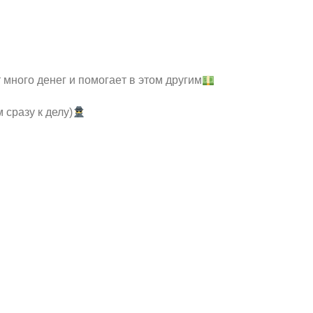
 много денeг и помогaeт в этом другим
 сpaзу к делу)