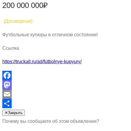
200 000 000₽
(Договорная)
Футбольные купюры в отличном состоянии!
Ссылка
https://truckall.ru/ad/futbolnye-kupyury/
Facebook
Mastodon
Email
Отправить
✕
Закрыть
Почему вы сообщаете об этом объявлении?