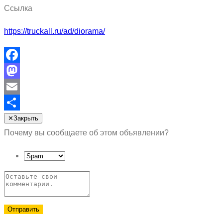
Ссылка
https://truckall.ru/ad/diorama/
Facebook
Mastodon
Email
Отправить
✕
Закрыть
Почему вы сообщаете об этом объявлении?
Отправить