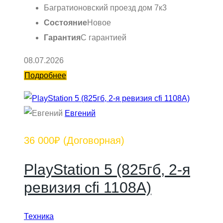
Багратионовский проезд дом 7к3
Состояние
Новое
Гарантия
С гарантией
08.07.2026
Подробнее
Евгений
36 000₽
(Договорная)
РlayStаtiоn 5 (825гб, 2-я
ревизия сfi 1108A)
Техника