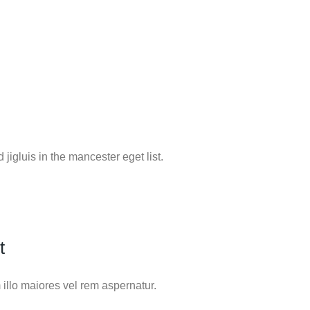
jigluis in the mancester eget list.
t
llo maiores vel rem aspernatur.