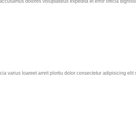
cusamus dolores voluptatibus expedita et error officia dignissi
a varius loareet amrit plortiu dolor consectetur adipisicing elit s