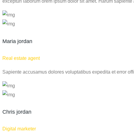
excepturi laborum orem ipsum dolor sit amet. Harum sapiente ac
Maria jordan
Real estate agent
Sapiente accusamus dolores voluptatibus expedita et error offici
Chris jordan
Digital marketer