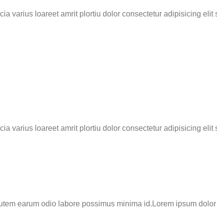
a varius loareet amrit plortiu dolor consectetur adipisicing elit s
a varius loareet amrit plortiu dolor consectetur adipisicing elit s
 autem earum odio labore possimus minima id.Lorem ipsum dolor 