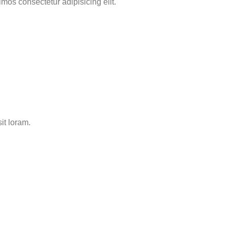
mos consectetur adipisicing elit.
it loram.